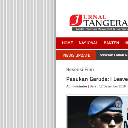
HOME
NASIONAL
BANTEN
H
acara Pemkab Tangerang Akui Ada Overlapping Pada Pembebasan Lahan RSU
Administrator
|
Senin, 12 Desember 2016