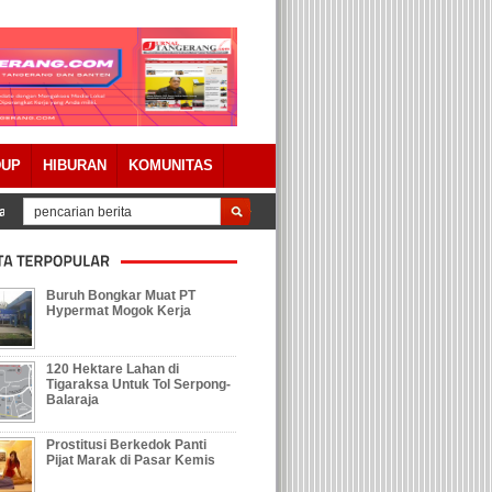
DUP
HIBURAN
KOMUNITAS
 Pertanggungjawaban APBD 2023 Dengan Catatan
Tolak Keberadaan Galian
Buruh Bongkar Muat PT
Hypermat Mogok Kerja
120 Hektare Lahan di
Tigaraksa Untuk Tol Serpong-
Balaraja
Prostitusi Berkedok Panti
Pijat Marak di Pasar Kemis