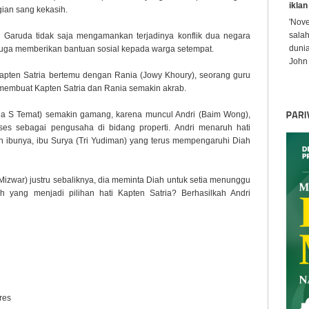
iklan
ian sang kekasih.
'Nov
sala
 Garuda tidak saja mengamankan terjadinya konflik dua negara
dunia
 juga memberikan bantuan sosial kepada warga setempat.
John 
apten Satria bertemu dengan Rania (Jowy Khoury), seorang guru
 membuat Kapten Satria dan Rania semakin akrab.
ina S Temat) semakin gamang, karena muncul Andri (Baim Wong),
ses sebagai pengusaha di bidang properti. Andri menaruh hati
eh ibunya, ibu Surya (Tri Yudiman) yang terus mempengaruhi Diah
Mizwar) justru sebaliknya, dia meminta Diah untuk setia menunggu
ah yang menjadi pilihan hati Kapten Satria? Berhasilkah Andri
res