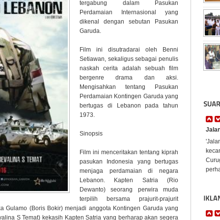
tergabung dalam Pasukan
Perdamaian Internasional yang
dikenal dengan sebutan Pasukan
Garuda.
Film ini disutradarai oleh Benni
Setiawan, sekaligus sebagai penulis
naskah cerita adalah sebuah film
bergenre drama dan aksi.
Mengisahkan tentang Pasukan
Perdamaian Kontingen Garuda yang
bertugas di Lebanon pada tahun
1973.
Jala
Sinopsis
'Jal
keca
Film ini menceritakan tentang kiprah
Curug
pasukan Indonesia yang bertugas
perha
menjaga perdamaian di negara
Lebanon. Kapten Satria (Rio
Dewanto) seorang perwira muda
terpilih bersama prajurit-prajurit
erka Gulamo (Boris Bokir) menjadi anggota Kontingen Garuda yang
valina S Temat) kekasih Kapten Satria yang berharap akan segera