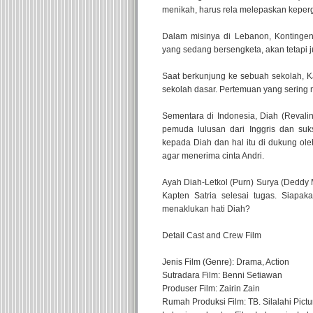
menikah, harus rela melepaskan keperg
Dalam misinya di Lebanon, Kontingen
yang sedang bersengketa, akan tetapi
Saat berkunjung ke sebuah sekolah, K
sekolah dasar. Pertemuan yang sering
Sementara di Indonesia, Diah (Reval
pemuda lulusan dari Inggris dan suk
kepada Diah dan hal itu di dukung ol
agar menerima cinta Andri.
Ayah Diah-Letkol (Purn) Surya (Deddy 
Kapten Satria selesai tugas. Siapak
menaklukan hati Diah?
Detail Cast and Crew Film
Jenis Film (Genre): Drama, Action
Sutradara Film: Benni Setiawan
Produser Film: Zairin Zain
Rumah Produksi Film: TB. Silalahi Pictu