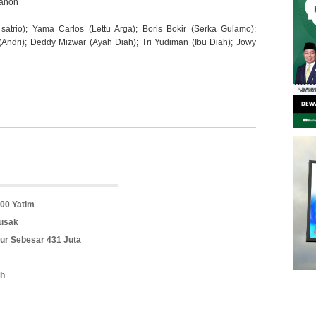
banon
atrio); Yama Carlos (Lettu Arga); Boris Bokir (Serka Gulamo);
Andri); Deddy Mizwar (Ayah Diah); Tri Yudiman (Ibu Diah); Jowy
200 Yatim
Rusak
ur Sebesar 431 Juta
ah