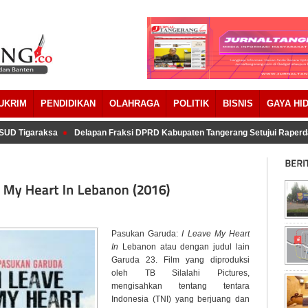
UKRIM
PENDIDIKAN
OLAHRAGA
POLITIK
BISNIS
GAYA HI
D Tigaraksa
Delapan Fraksi DPRD Kabupaten Tangerang Setujui Raperda
Pasukan Garuda:
I Leave My Heart
In
Lebanon atau dengan judul lain
Garuda 23. Film yang diproduksi
oleh TB Silalahi Pictures,
mengisahkan tentang tentara
Indonesia (TNI) yang berjuang dan