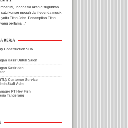
 baris 1
ember ini, Indonesia akan disuguhkan
h satu konser megah dari legenda musik
 yaitu Elton John. Penampilan Elton
yang pertama ...'
y Construction SDN
gan Kasir Untuk Salon
gan Kasir dan
tor
r (TL)/ Customer Service
min Staff Adm
nager PT Hey Fish
esia Tangerang