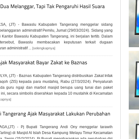
SA, (JT) - Bawaslu Kabupaten Tangerang menggelar sidang
pelanggaran adminstratif Pemilu, Jumat (29/03/2024). Sidang yang
di Kantor Bawaslu Kabupaten Tangerang, ini berjalan tertib. Dalam
tersebut, Bawaslu membacakan keputusan terkait dugaan
an administratif ...
[selengkapnya]
A, (JT) - Baznas Kabupaten Tangerang distribusikan Zakat Infak
qoh (ZIS) kepada para mustahiq, Rabu (27/3/2024). Penyalurah
da guru ngaji dan marbot masjid berupa uang tunai dan paket
ini, secara simbolis diserahkan kepada 10 mustahik di Kecamatan
kapnya]
GA,(JT) - Pj Bupati Tangerang Andi Ony menggelar tarawih
 (Tarling) di Masjid Al Islah Desa Kampung Melayu Timur Kecamatan
a, Senin (25/3/2024). Pj Bupati mengharapkan ada perubahan diri