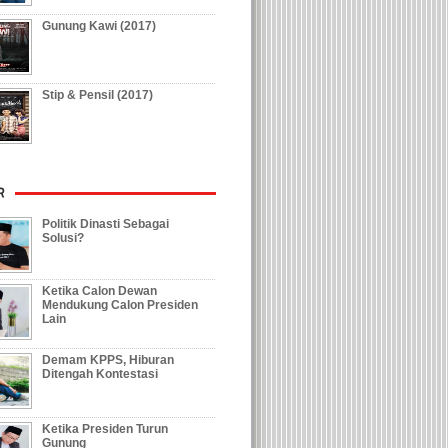
Gunung Kawi (2017)
CILEGON, (JT) - Puncak acara peringatan hari lahir
(Harlah) Partai Persatuan Pembangunan (PPP) digela
Lapangan BCS, Kelurahan Arum, Kecamatan ...
[selengkapnya]
Stip & Pensil (2017)
Politik Dinasti Sebagai
Solusi?
Ketika Calon Dewan
Mendukung Calon Presiden
Lain
Demam KPPS, Hiburan
Ditengah Kontestasi
Ketika Presiden Turun
Gunung