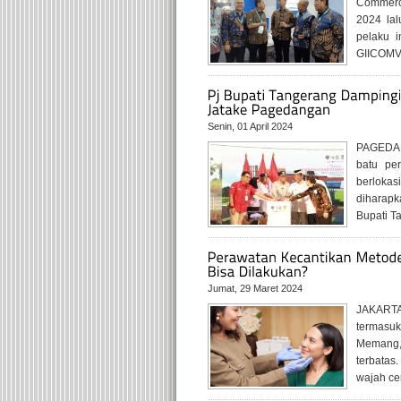
Commerc
2024 lal
pelaku i
GIICOMVE
Senin, 01 April 2024
PAGEDAN
batu per
berlokas
diharapk
Bupati T
Jumat, 29 Maret 2024
JAKARTA,
termasu
Memang,
terbatas.
wajah cer