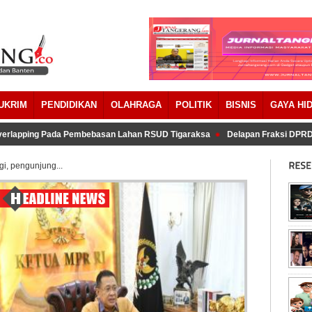
UKRIM
PENDIDIKAN
OLAHRAGA
POLITIK
BISNIS
GAYA HI
ing Pada Pembebasan Lahan RSUD Tigaraksa
Delapan Fraksi DPRD Kabupa
i, pengunjung...