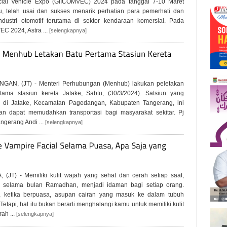
ial Vehicle Expo (GIICOMVEC) 2024 pada tanggal 7-10 Maret
u, telah usai dan sukses menarik perhatian para pemerhati dan
ndustri otomotif terutama di sektor kendaraan komersial. Pada
C 2024, Astra ...
[selengkapnya]
GAN, (JT) - Menteri Perhubungan (Menhub) lakukan peletakan
tama stasiun kereta Jatake, Sabtu, (30/3/2024). Satsiun yang
i di Jatake, Kecamatan Pagedangan, Kabupaten Tangerang, ini
an dapat memudahkan transportasi bagi masyarakat sekitar. Pj
angerang Andi ...
[selengkapnya]
 (JT) - Memiliki kulit wajah yang sehat dan cerah setiap saat,
k selama bulan Ramadhan, menjadi idaman bagi setiap orang.
 ketika berpuasa, asupan cairan yang masuk ke dalam tubuh
 Tetapi, hal itu bukan berarti menghalangi kamu untuk memiliki kulit
ah ...
[selengkapnya]