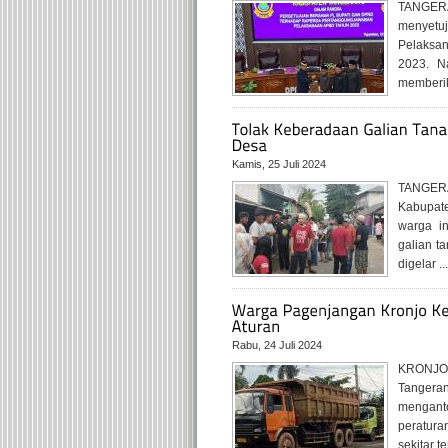
TANGERA
menyetu
Pelaksa
2023. N
memberik
Kamis, 25 Juli 2024
TANGERA
Kabupate
warga in
galian t
digelar ..
Rabu, 24 Juli 2024
KRONJO,
Tangeran
menganto
peratura
sekitar te