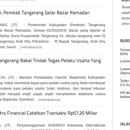
iklan
'Nov
sala
dunia
John 
ANG, (JT) - Pemerintah Kabupaten (Pemkab) Tangerang
r Bazar Ramadan, Selasa (02/03/2024). Bazar yang digelar di
Serba Guna Puspemkab Tangerang ini, dibuka langsung oleh Pj
angerang Andi Ony Prihartono. Pj Bupati Tangerang, Andi Ony
an, bazar ...
[selengkapnya]
Sunwa
BHD
Lowon
Lowon
Opera
SA, (JT) - Bandan Pendapatan Daerah (Bapenda) Kabupaten
Telle
g, bakal menindak tegas para pelaku usaha yang tidak membayar
CS Ad
erutama para pelaku usaha hotel, restoran, dan tempat hiburan
PR Ma
dah menjadi wajib pajak, wajib menyetorkan database usaha
Indon
e Bapenda. Demikian ...
[selengkapnya]
, (JT) - Penyelenggaraan GAIKINDO Indonesia International