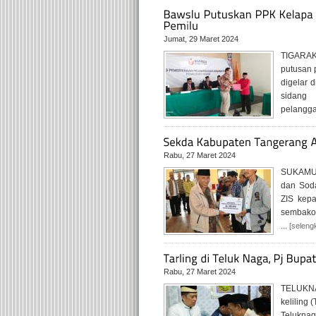
Jumat, 29 Maret 2024
TIGARAK
putusan 
digelar 
sidang 
pelanggar
Rabu, 27 Maret 2024
SUKAMULY
dan Soda
ZIS kepa
sembako 
...
[seleng
Rabu, 27 Maret 2024
TELUKNA
keliling
Teluknag