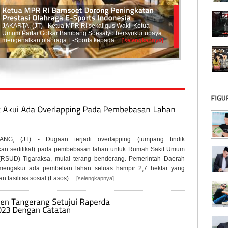
JAKARTA, (JT) - Ketua MPR RI sekaligus Wakil Ketua
Umum Partai Golkar Bambang Soesatyo bersyukur upaya
mengenalkan olahraga E-Sports kepada ...
[selengkapnya]
NG, (JT) - Dugaan terjadi overlapping (tumpang tindik
kan sertifikat) pada pembebasan lahan untuk Rumah Sakit Umum
(RSUD) Tigaraksa, mulai terang benderang. Pemerintah Daerah
 mengakui ada pembelian lahan seluas hampir 2,7 hektar yang
 fasilitas sosial (Fasos) ...
[selengkapnya]