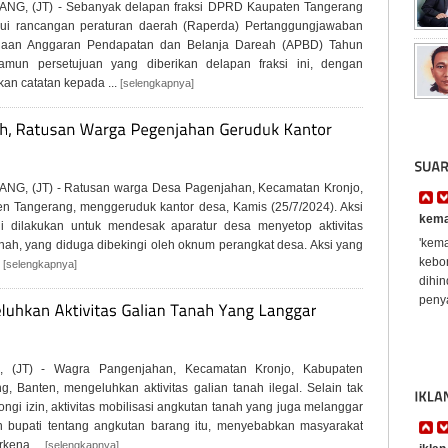
NG, (JT) - Sebanyak delapan fraksi DPRD Kaupaten Tangerang
jui rancangan peraturan daerah (Raperda) Pertanggungjawaban
naan Anggaran Pendapatan dan Belanja Dareah (APBD) Tahun
amun persetujuan yang diberikan delapan fraksi ini, dengan
an catatan kepada ...
[selengkapnya]
NG, (JT) - Ratusan warga Desa Pagenjahan, Kecamatan Kronjo,
n Tangerang, menggeruduk kantor desa, Kamis (25/7/2024). Aksi
kema
i dilakukan untuk mendesak aparatur desa menyetop aktivitas
'kema
anah, yang diduga dibekingi oleh oknum perangkat desa. Aksi yang
kebon
.
[selengkapnya]
dihi
penya
 (JT) - Wagra Pangenjahan, Kecamatan Kronjo, Kabupaten
g, Banten, mengeluhkan aktivitas galian tanah ilegal. Selain tak
ngi izin, aktivitas mobilisasi angkutan tanah yang juga melanggar
n bupati tentang angkutan barang itu, menyebabkan masyarakat
rkena ...
[selengkapnya]