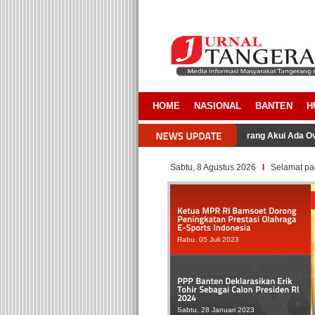
HOME
NASIONAL
BANTEN
H
Pengacara Pemkab Tangerang Akui Ada Overlapp
Sabtu, 8 Agustus 2026
I
Selamat pag
Rabu, 05 Juli 2023
Sabtu, 28 Januari 2023