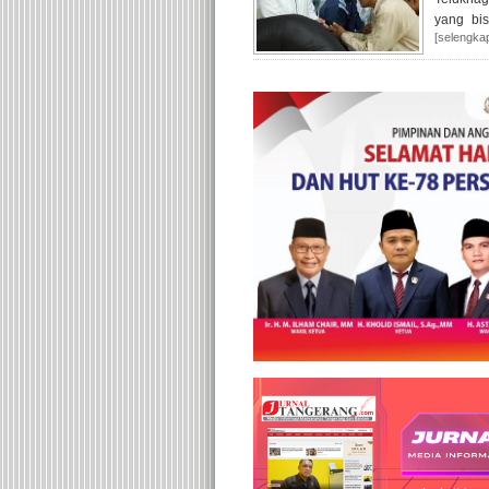
yang bi
[selengka