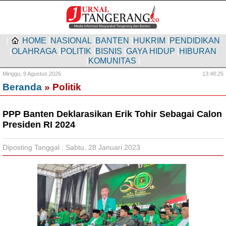
|
HOME
|
NASIONAL
|
BANTEN
|
HUKRIM
|
PENDIDIKAN
|
OLAHRAGA
|
POLITIK
|
BISNIS
|
GAYA HIDUP
|
HIBURAN
|
KOMUNITAS
|
Minggu,
9 Agustus 2026
13:48:26
Beranda
» Politik
PPP Banten Deklarasikan Erik Tohir Sebagai Calon
Presiden RI 2024
Diposting Tanggal : Sabtu, 28 Januari 2023