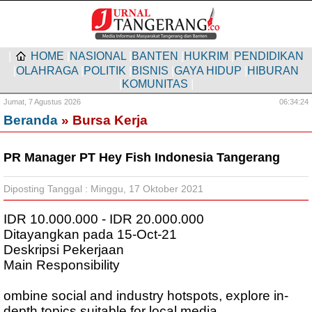
|
HOME
|
NASIONAL
|
BANTEN
|
HUKRIM
|
PENDIDIKAN
|
OLAHRAGA
|
POLITIK
|
BISNIS
|
GAYA HIDUP
|
HIBURAN
|
KOMUNITAS
|
Jumat,
7 Agustus 2026
06:34:25
Beranda
» Bursa Kerja
PR Manager PT Hey Fish Indonesia Tangerang
Diposting Tanggal : Minggu, 17 Oktober 2021
IDR 10.000.000 - IDR 20.000.000
Ditayangkan pada 15-Oct-21
Deskripsi Pekerjaan
Main Responsibility
ombine social and industry hotspots, explore in-
depth topics suitable for local media