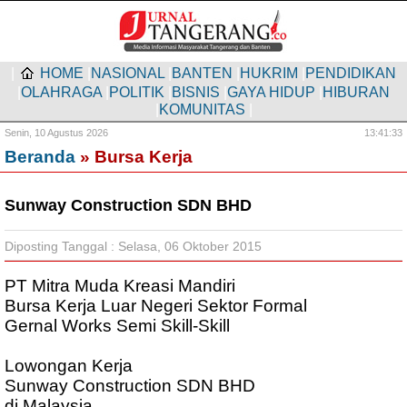
|
HOME
|
NASIONAL
|
BANTEN
|
HUKRIM
|
PENDIDIKAN
|
OLAHRAGA
|
POLITIK
|
BISNIS
|
GAYA HIDUP
|
HIBURAN
|
KOMUNITAS
|
Senin,
10 Agustus 2026
13:41:33
Beranda
» Bursa Kerja
Sunway Construction SDN BHD
Diposting Tanggal : Selasa, 06 Oktober 2015
PT Mitra Muda Kreasi Mandiri
Bursa Kerja Luar Negeri Sektor Formal
Gernal Works Semi Skill-Skill
Lowongan Kerja
Sunway Construction SDN BHD
di Malaysia