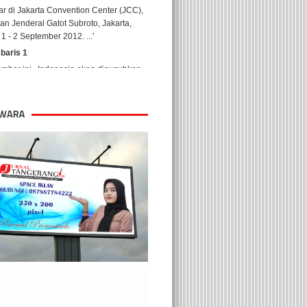
 baris 1
ember ini, Indonesia akan disuguhkan
h satu konser megah dari legenda musik
 yaitu Elton John. Penampilan Elton
yang pertama ...'