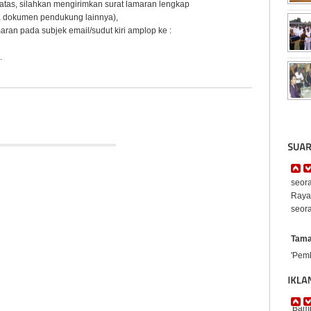
atas, silahkan mengirimkan surat lamaran lengkap
rta dokumen pendukung lainnya),
an pada subjek email/sudut kiri amplop ke :
.
Mard
'Pas
seora
Raya
seora
Tama
'Pem
aspi
dima
penya
iklan
...'
'Bamb
digel
di Ja
pada 