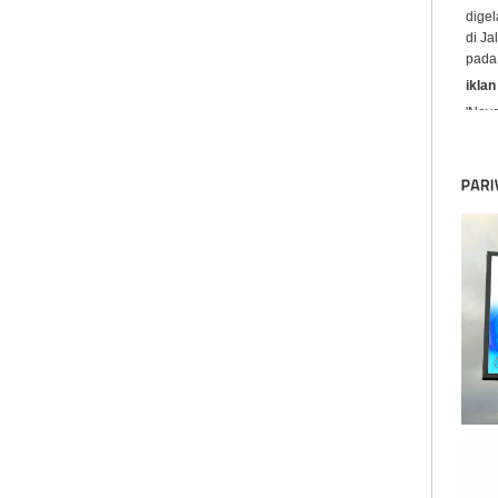
iklan
'Nov
sala
dunia
John 