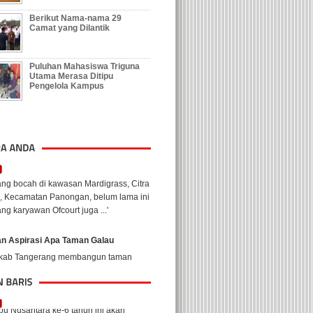
Berikut Nama-nama 29
Camat yang Dilantik
Puluhan Mahasiswa Triguna
Utama Merasa Ditipu
Pengelola Kampus
igrass rawan kriminal
ca isu penculikan yang menimpa
ng bocah di kawasan Mardigrass, Citra
, Kecamatan Panongan, belum lama ini
ng karyawan Ofcourt juga ...'
n Aspirasi Apa Taman Galau
kab Tangerang membangun taman
rasi di depan gedung DPRD
ksudkan agar dijadikan sebagai tempat
mpaian aspirasi saat aksi unjuk rasa.
 baris 3
u Nusantara ke-6 tahun ini akan
ar di Jakarta Convention Center (JCC),
lan Jenderal Gatot Subroto, Jakarta,
1 - 2 September 2012. ...'