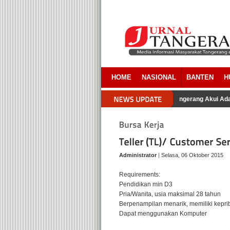
HOME
NASIONAL
BANTEN
H
Pengacara Pemkab Tangerang Akui Ada 
Administrator
|
Selasa, 06 Oktober 2015
Requirements:
Pendidikan min D3
Pria/Wanita, usia maksimal 28 tahun
Berpenampilan menarik, memiliki kepri
Dapat menggunakan Komputer