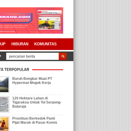
DUP
HIBURAN
KOMUNITAS
RD Kabupaten Tangerang Setujui Raperda Pertanggungjawaban APBD 2023 De
Buruh Bongkar Muat PT
Hypermat Mogok Kerja
120 Hektare Lahan di
Tigaraksa Untuk Tol Serpong-
Balaraja
Prostitusi Berkedok Panti
Pijat Marak di Pasar Kemis