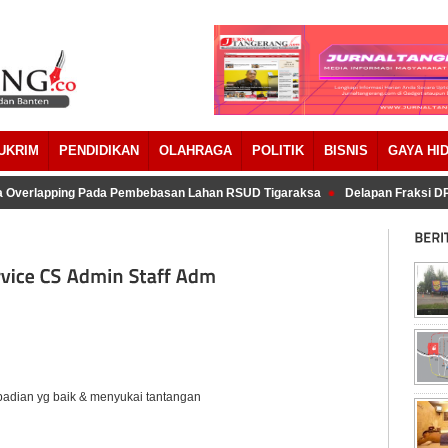
UKRIM
PENDIDIKAN
OLAHRAGA
POLITIK
BISNIS
GAYA HI
Overlapping Pada Pembebasan Lahan RSUD Tigaraksa
Delapan Fraksi DP
badian yg baik & menyukai tantangan