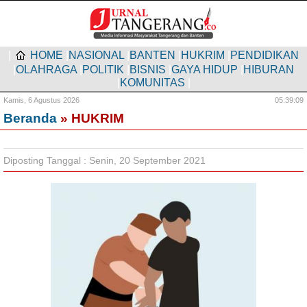
|
HOME
|
NASIONAL
|
BANTEN
|
HUKRIM
|
PENDIDIKAN
|
OLAHRAGA
|
POLITIK
|
BISNIS
|
GAYA HIDUP
|
HIBURAN
|
KOMUNITAS
|
Kamis,
6 Agustus 2026
05:39:10
Beranda
» HUKRIM
Diposting Tanggal : Senin, 20 September 2021