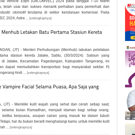
ial Vehicle Expo (GIICOMVEC) 2024 pada tanggal 7-10 Maret
u, telah usai dan sukses menarik perhatian para pemerhati dan
ndustri otomotif terutama di sektor kendaraan komersial. Pada
C 2024, Astra ...
[selengkapnya]
GAN, (JT) - Menteri Perhubungan (Menhub) lakukan peletakan
tama stasiun kereta Jatake, Sabtu, (30/3/2024). Satsiun yang
i di Jatake, Kecamatan Pagedangan, Kabupaten Tangerang, ini
an dapat memudahkan transportasi bagi masyarakat sekitar. Pj
angerang Andi ...
[selengkapnya]
 (JT) - Memiliki kulit wajah yang sehat dan cerah setiap saat,
k selama bulan Ramadhan, menjadi idaman bagi setiap orang.
 ketika berpuasa, asupan cairan yang masuk ke dalam tubuh
 Tetapi, hal itu bukan berarti menghalangi kamu untuk memiliki kulit
ah ...
[selengkapnya]