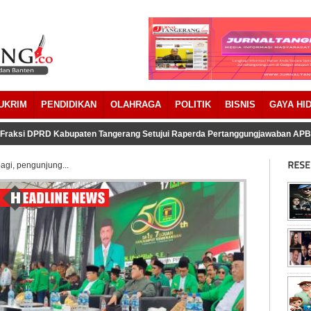
UKRIM
PENDIDIKAN
OLAHRAGA
POLITIK
BISNIS
GAYA HI
DPRD Kabupaten Tangerang Setujui Raperda Pertanggungjawaban APBD 2023 
agi, pengunjung...