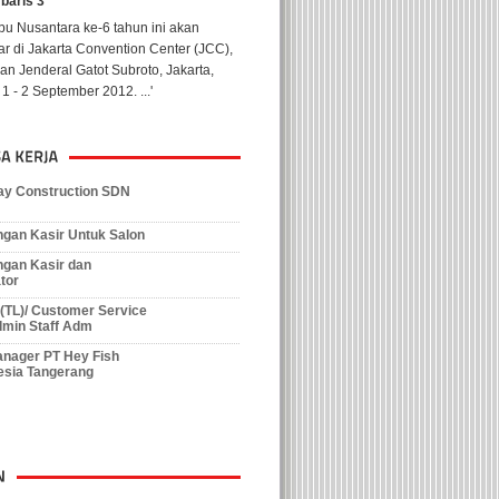
 baris 1
ember ini, Indonesia akan disuguhkan
h satu konser megah dari legenda musik
 yaitu Elton John. Penampilan Elton
yang pertama ...'
y Construction SDN
gan Kasir Untuk Salon
gan Kasir dan
tor
r (TL)/ Customer Service
min Staff Adm
nager PT Hey Fish
esia Tangerang