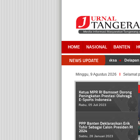
HOME
NASIONAL
BANTEN
H
da Overlapping Pada Pembebasan Lahan RSUD Tigaraksa
Delapan Fraksi 
Minggu, 9 Agustus 2026
I
Selamat p
Rabu, 05 Juli 2023
Sabtu, 28 Januari 2023
Rabu, 09 November 2022