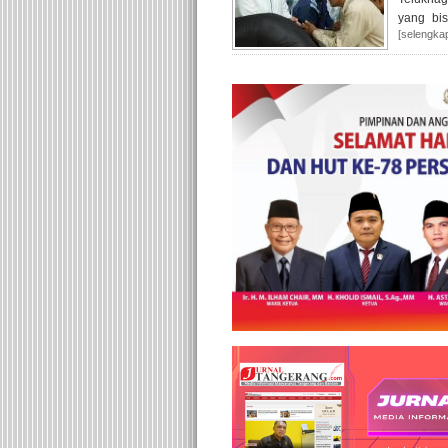
yang bi
[selengka