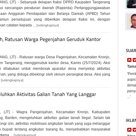
NG, (JT) - Sebanyak delapan fraksi DPRD Kaupaten Tangerang
jui rancangan peraturan daerah (Raperda) Pertanggungjawaban
naan Anggaran Pendapatan dan Belanja Dareah (APBD) Tahun
amun persetujuan yang diberikan delapan fraksi ini, dengan
an catatan kepada ...
[selengkapnya]
Tama
'Pem
aspi
dima
penya
NG, (JT) - Ratusan warga Desa Pagenjahan, Kecamatan Kronjo,
...'
n Tangerang, menggeruduk kantor desa, Kamis (25/7/2024). Aksi
kema
i dilakukan untuk mendesak aparatur desa menyetop aktivitas
anah, yang diduga dibekingi oleh oknum perangkat desa. Aksi yang
'kema
.
kebon
[selengkapnya]
dihi
penya
iklan
 (JT) - Wagra Pangenjahan, Kecamatan Kronjo, Kabupaten
'Bamb
g, Banten, mengeluhkan aktivitas galian tanah ilegal. Selain tak
digel
ngi izin, aktivitas mobilisasi angkutan tanah yang juga melanggar
di Ja
n bupati tentang angkutan barang itu, menyebabkan masyarakat
pada 
rkena ...
[selengkapnya]