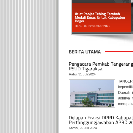
I sekaligus Wakil Ketua
C
 Soesatyo bersyukur upaya
(
ts kepada ...
L
[selengkapnya]
[
Minggu, 06 November 2022
Rabu, 19 Oktober 2022
Rabu, 31 Juli 2024
TANGERA
kepemili
Daerah 
akhirya
merupakan
Kamis, 25 Juli 2024