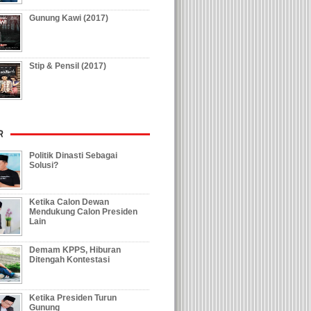
Gunung Kawi (2017)
BANDUNG, (JT) - Nurlaela, atlet panjat tebing asal
Kabupaten Bogor menambah raihan medali emas untu
Kabupaten Bogor. Climber Kabupaten Bogor ini ...
[selengkapnya]
Stip & Pensil (2017)
Politik Dinasti Sebagai
Solusi?
Ketika Calon Dewan
Mendukung Calon Presiden
Lain
Demam KPPS, Hiburan
Ditengah Kontestasi
Ketika Presiden Turun
Gunung