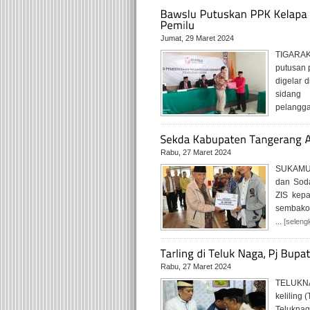
Jumat, 29 Maret 2024
TIGARAK
putusan 
digelar 
sidang 
pelanggar
Rabu, 27 Maret 2024
SUKAMULY
dan Soda
ZIS kepa
sembako 
...
[seleng
Rabu, 27 Maret 2024
TELUKNA
keliling
Teluknag