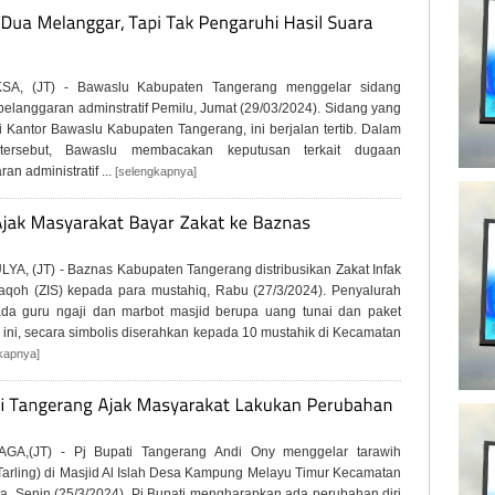
SA, (JT) - Bawaslu Kabupaten Tangerang menggelar sidang
pelanggaran adminstratif Pemilu, Jumat (29/03/2024). Sidang yang
di Kantor Bawaslu Kabupaten Tangerang, ini berjalan tertib. Dalam
tersebut, Bawaslu membacakan keputusan terkait dugaan
an administratif ...
[selengkapnya]
A, (JT) - Baznas Kabupaten Tangerang distribusikan Zakat Infak
qoh (ZIS) kepada para mustahiq, Rabu (27/3/2024). Penyalurah
da guru ngaji dan marbot masjid berupa uang tunai dan paket
ini, secara simbolis diserahkan kepada 10 mustahik di Kecamatan
kapnya]
GA,(JT) - Pj Bupati Tangerang Andi Ony menggelar tarawih
 (Tarling) di Masjid Al Islah Desa Kampung Melayu Timur Kecamatan
a, Senin (25/3/2024). Pj Bupati mengharapkan ada perubahan diri