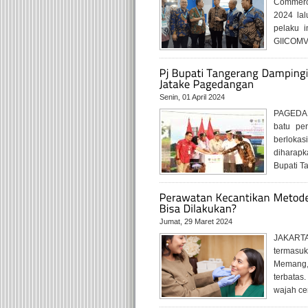
Commerc
2024 lal
pelaku i
GIICOMVE
Senin, 01 April 2024
PAGEDAN
batu per
berlokas
diharapk
Bupati T
Jumat, 29 Maret 2024
JAKARTA,
termasu
Memang,
terbatas.
wajah cer