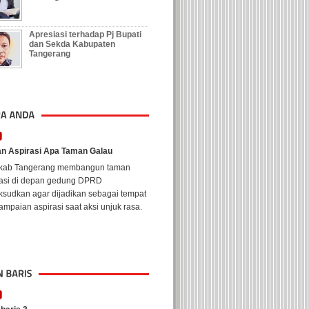
Apresiasi terhadap Pj Bupati
dan Sekda Kabupaten
Tangerang
n Aspirasi Apa Taman Galau
kab Tangerang membangun taman
rasi di depan gedung DPRD
ksudkan agar dijadikan sebagai tempat
mpaian aspirasi saat aksi unjuk rasa.
cetan terus terjadi di kebonanas
cetan di jalan MH. Thamrin,
nanas Tangerang setiap hari tak dapat
ndarkan. Meski jalan yang merupakan
ngga gerbang tol Tangerang ...'
 baris 3
u Nusantara ke-6 tahun ini akan
ar di Jakarta Convention Center (JCC),
lan Jenderal Gatot Subroto, Jakarta,
1 - 2 September 2012. ...'