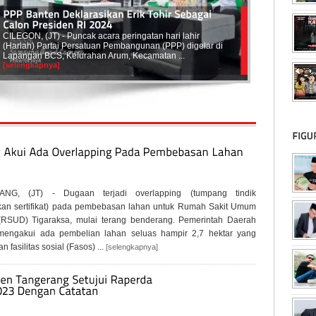
ILEGON, (JT) - Puncak acara peringatan hari lahir
Harlah) Partai Persatuan Pembangunan (PPP) digelar di
apangan BCS, Kelurahan Arum, Kecamatan ...
selengkapnya]
NG, (JT) - Dugaan terjadi overlapping (tumpang tindik
kan sertifikat) pada pembebasan lahan untuk Rumah Sakit Umum
(RSUD) Tigaraksa, mulai terang benderang. Pemerintah Daerah
 mengakui ada pembelian lahan seluas hampir 2,7 hektar yang
 fasilitas sosial (Fasos) ...
[selengkapnya]