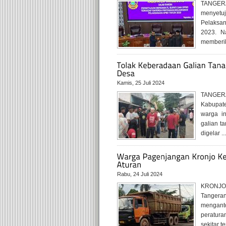
TANGERA
menyetu
Pelaksa
2023. N
memberik
Kamis, 25 Juli 2024
TANGERA
Kabupate
warga in
galian t
digelar ..
Rabu, 24 Juli 2024
KRONJO,
Tangeran
menganto
peratura
sekitar te