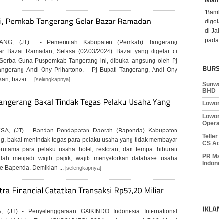
iklan
'Nov
sala
dunia
John 
ANG, (JT) - Pemerintah Kabupaten (Pemkab) Tangerang
r Bazar Ramadan, Selasa (02/03/2024). Bazar yang digelar di
Serba Guna Puspemkab Tangerang ini, dibuka langsung oleh Pj
angerang Andi Ony Prihartono. Pj Bupati Tangerang, Andi Ony
an, bazar ...
[selengkapnya]
Sunwa
BHD
Lowon
Lowon
Opera
SA, (JT) - Bandan Pendapatan Daerah (Bapenda) Kabupaten
Telle
g, bakal menindak tegas para pelaku usaha yang tidak membayar
CS Ad
erutama para pelaku usaha hotel, restoran, dan tempat hiburan
PR Ma
dah menjadi wajib pajak, wajib menyetorkan database usaha
Indon
e Bapenda. Demikian ...
[selengkapnya]
, (JT) - Penyelenggaraan GAIKINDO Indonesia International