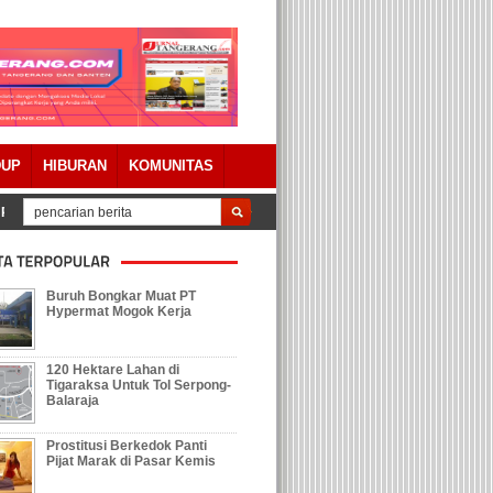
DUP
HIBURAN
KOMUNITAS
Pertanggungjawaban APBD 2023 Dengan Catatan
Tolak Keberadaan Galian
Buruh Bongkar Muat PT
Hypermat Mogok Kerja
120 Hektare Lahan di
Tigaraksa Untuk Tol Serpong-
Balaraja
Prostitusi Berkedok Panti
Pijat Marak di Pasar Kemis