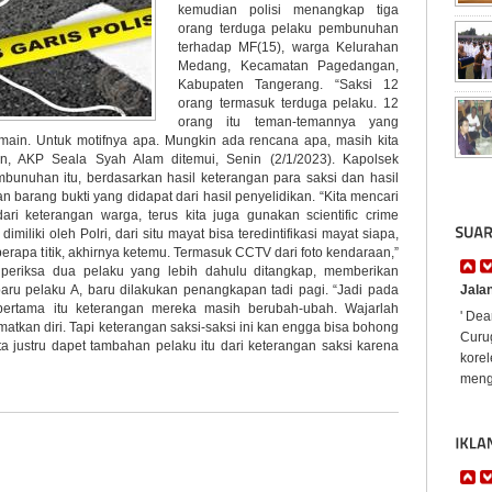
kemudian polisi menangkap tiga
orang terduga pelaku pembunuhan
terhadap MF(15), warga Kelurahan
Medang, Kecamatan Pagedangan,
Kabupaten Tangerang. “Saksi 12
orang termasuk terduga pelaku. 12
orang itu teman-temannya yang
main. Untuk motifnya apa. Mungkin ada rencana apa, masih kita
n, AKP Seala Syah Alam ditemui, Senin (2/1/2023). Kapolsek
unuhan itu, berdasarkan hasil keterangan para saksi dan hasil
 barang bukti yang didapat dari hasil penyelidikan. “Kita mencari
dari keterangan warga, terus kita juga gunakan scientific crime
imiliki oleh Polri, dari situ mayat bisa teredintifikasi mayat siapa,
berapa titik, akhirnya ketemu. Termasuk CCTV dari foto kendaraan,”
iperiksa dua pelaku yang lebih dahulu ditangkap, memberikan
ru pelaku A, baru dilakukan penangkapan tadi pagi. “Jadi pada
Jala
 pertama itu keterangan mereka masih berubah-ubah. Wajarlah
' Dea
kan diri. Tapi keterangan saksi-saksi ini kan engga bisa bohong
Curug
a justru dapet tambahan pelaku itu dari keterangan saksi karena
korel
mengh