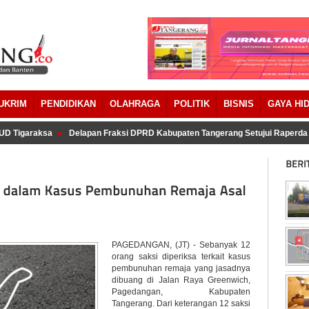
UKRIM
PENDIDIKAN
OLAHRAGA
POLITIK
BISNIS
GAYA HI
 Tigaraksa
Delapan Fraksi DPRD Kabupaten Tangerang Setujui Raperda 
PAGEDANGAN, (JT) - Sebanyak 12
orang saksi diperiksa terkait kasus
pembunuhan remaja yang jasadnya
dibuang di Jalan Raya Greenwich,
Pagedangan, Kabupaten
Tangerang. Dari keterangan 12 saksi