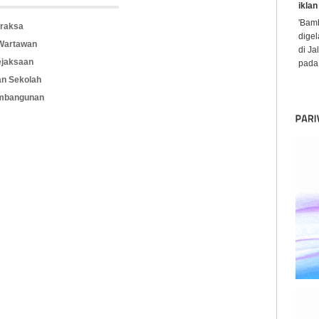
iklan
'Bamb
raksa
digel
 Wartawan
di Ja
ejaksaan
pada 
an Sekolah
embangunan