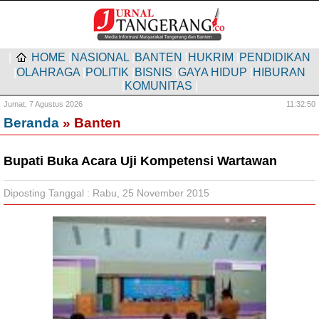
|
HOME
|
NASIONAL
|
BANTEN
|
HUKRIM
|
PENDIDIKAN
|
OLAHRAGA
|
POLITIK
|
BISNIS
|
GAYA HIDUP
|
HIBURAN
|
KOMUNITAS
|
Jumat,
7 Agustus 2026
11:32:50
Beranda
» Banten
Bupati Buka Acara Uji Kompetensi Wartawan
Diposting Tanggal : Rabu, 25 November 2015