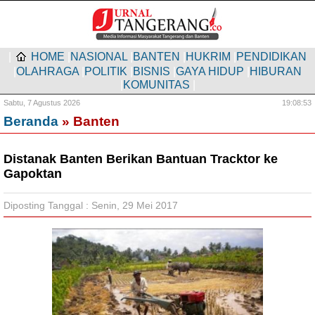
|
HOME
|
NASIONAL
|
BANTEN
|
HUKRIM
|
PENDIDIKAN
|
OLAHRAGA
|
POLITIK
|
BISNIS
|
GAYA HIDUP
|
HIBURAN
|
KOMUNITAS
|
Sabtu,
7 Agustus 2026
19:08:54
Beranda
» Banten
Distanak Banten Berikan Bantuan Tracktor ke
Gapoktan
Diposting Tanggal : Senin, 29 Mei 2017