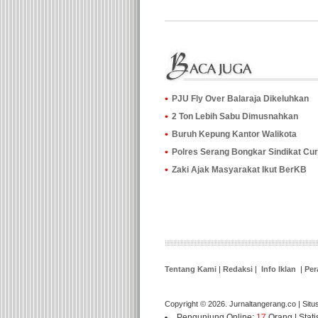
PJU Fly Over Balaraja Dikeluhkan
2 Ton Lebih Sabu Dimusnahkan
Buruh Kepung Kantor Walikota
Polres Serang Bongkar Sindikat Cu
Zaki Ajak Masyarakat Ikut BerKB
Tentang Kami
|
Redaksi
|
Info Iklan
|
Per
Copyright © 2026. Jurnaltangerang.co | Situ
Pengunjung Online:
17
Orang |
Stat