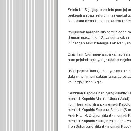
Selain itu, Sigit juga meminta para j
berkeadilan bagi seluruh masyarakat ta
satu faktor kembali meningkatnya keper
"Wujudkan harapan kita semua agar Polr
dengan masyarakat. Saya percayakan 
ini dengan sekuat tenaga. Lakukan yang
Disisi lain, Sigit menyampaikan apresi
para pejabat lama yang sudah menjala
"Bagi pejabat lama, tentunya saya ucapk
dalam memimpin satuan lama, apresiasi
keluarga," ucap Sigit.
Sembilan Kapolda baru yang dilantik Kapo
menjadi Kapolda Maluku Utara (Malut), 
Toni Harmanto, dilantik menjadi Kapold
menjadi Kapolda Sumatra Selatan (Sumse
Andi Rian R. Djajadi, dilantik menjadi K
menjadi Kapolda Sulut, Irjen Johanis 
Irjen Suharyono, dilantik menjadi Kapol