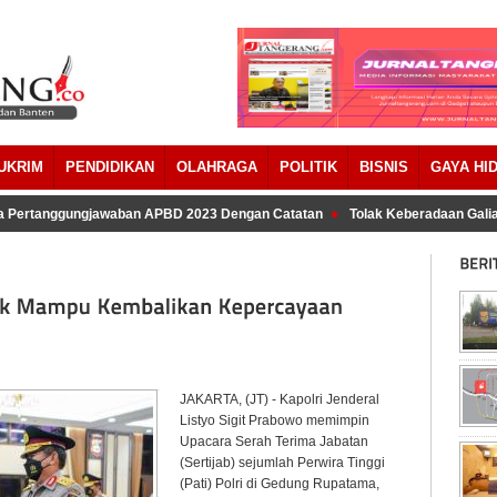
UKRIM
PENDIDIKAN
OLAHRAGA
POLITIK
BISNIS
GAYA HI
 Pertanggungjawaban APBD 2023 Dengan Catatan
Tolak Keberadaan Galian
JAKARTA, (JT) - Kapolri Jenderal
Listyo Sigit Prabowo memimpin
Upacara Serah Terima Jabatan
(Sertijab) sejumlah Perwira Tinggi
(Pati) Polri di Gedung Rupatama,