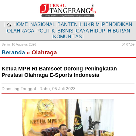
|
HOME
|
NASIONAL
|
BANTEN
|
HUKRIM
|
PENDIDIKAN
|
OLAHRAGA
|
POLITIK
|
BISNIS
|
GAYA HIDUP
|
HIBURAN
|
KOMUNITAS
|
Senin,
10 Agustus 2026
04:08:00
Beranda
» Olahraga
Ketua MPR RI Bamsoet Dorong Peningkatan
Prestasi Olahraga E-Sports Indonesia
Diposting Tanggal : Rabu, 05 Juli 2023