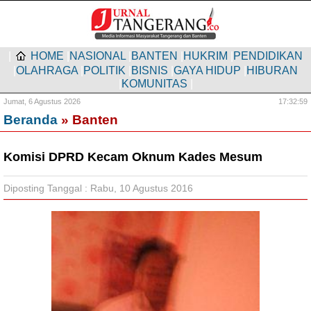
|
HOME
|
NASIONAL
|
BANTEN
|
HUKRIM
|
PENDIDIKAN
|
OLAHRAGA
|
POLITIK
|
BISNIS
|
GAYA HIDUP
|
HIBURAN
|
KOMUNITAS
|
Jumat,
6 Agustus 2026
17:32:59
Beranda
» Banten
Komisi DPRD Kecam Oknum Kades Mesum
Diposting Tanggal : Rabu, 10 Agustus 2016