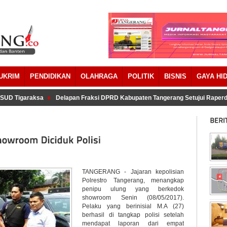
UKRIM
PENDIDIKAN
OLAHRAGA
POLITIK
BISNIS
GAYA HI
UD Tigaraksa
Delapan Fraksi DPRD Kabupaten Tangerang Setujui Raperd
TANGERANG - Jajaran kepolisian
Polrestro Tangerang, menangkap
penipu ulung yang berkedok
showroom Senin (08/05/2017).
Pelaku yang berinisial M.A (27)
berhasil di tangkap polisi setelah
mendapat laporan dari empat