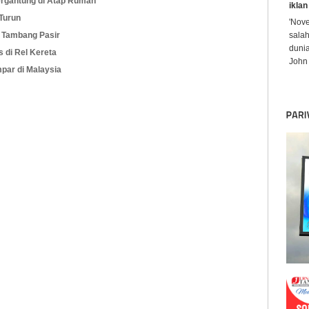
ergantung di Atap Rumah
iklan
 Turun
'Nov
 Tambang Pasir
sala
dunia
 di Rel Kereta
John 
par di Malaysia