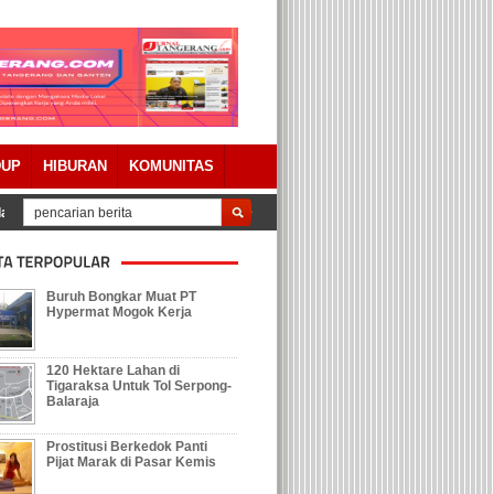
DUP
HIBURAN
KOMUNITAS
a Pertanggungjawaban APBD 2023 Dengan Catatan
Tolak Keberadaan Galia
Buruh Bongkar Muat PT
Hypermat Mogok Kerja
120 Hektare Lahan di
Tigaraksa Untuk Tol Serpong-
Balaraja
Prostitusi Berkedok Panti
Pijat Marak di Pasar Kemis