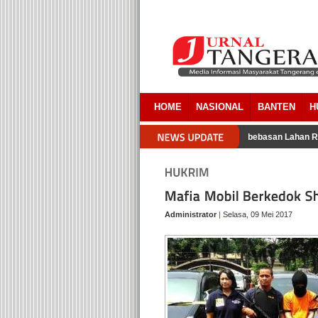
HOME
NASIONAL
BANTEN
H
gacara Pemkab Tangerang Akui Ada Overlapping Pada Pembebasan Lahan RS
Administrator
|
Selasa, 09 Mei 2017