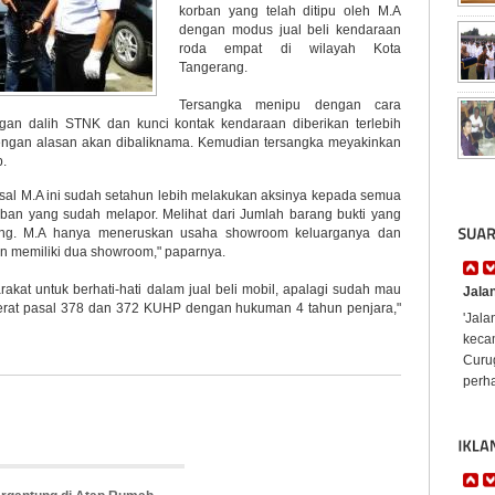
korban yang telah ditipu oleh M.A
dengan modus jual beli kendaraan
roda empat di wilayah Kota
Tangerang.
Tersangka menipu dengan cara
gan dalih STNK dan kunci kontak kendaraan diberikan terlebih
engan alasan akan dibaliknama. Kemudian tersangka meyakinkan
p.
sal M.A ini sudah setahun lebih melakukan aksinya kepada semua
rban yang sudah melapor. Melihat dari Jumlah barang bukti yang
orang. M.A hanya meneruskan usaha showroom keluarganya dan
n memiliki dua showroom," paparnya.
at untuk berhati-hati dalam jual beli mobil, apalagi sudah mau
Jala
jerat pasal 378 dan 372 KUHP dengan hukuman 4 tahun penjara,"
'Jal
keca
Curug
perha