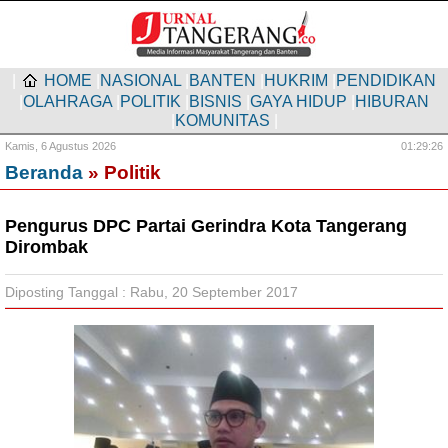
|
HOME
|
NASIONAL
|
BANTEN
|
HUKRIM
|
PENDIDIKAN
|
OLAHRAGA
|
POLITIK
|
BISNIS
|
GAYA HIDUP
|
HIBURAN
|
KOMUNITAS
|
Kamis,
6 Agustus 2026
01:29:26
Beranda
» Politik
Pengurus DPC Partai Gerindra Kota Tangerang
Dirombak
Diposting Tanggal : Rabu, 20 September 2017