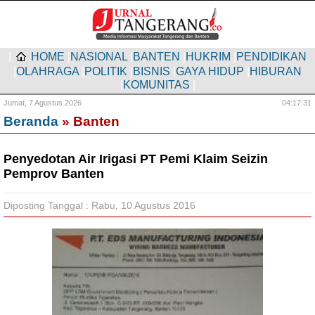
|
HOME
|
NASIONAL
|
BANTEN
|
HUKRIM
|
PENDIDIKAN
|
OLAHRAGA
|
POLITIK
|
BISNIS
|
GAYA HIDUP
|
HIBURAN
|
KOMUNITAS
|
Jumat,
7 Agustus 2026
04:17:32
Beranda
» Banten
Penyedotan Air Irigasi PT Pemi Klaim Seizin
Pemprov Banten
Diposting Tanggal : Rabu, 10 Agustus 2016