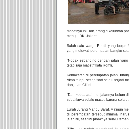
macetnya ini. Tak jarang dikeluhkan p
menuju DKI Jakarta.
Salah satu warga Romli yang berprof
yang melewati perempatan bangke setia
"Nggak sebanding dengan jalan yang l
tetap saja macet," kata Romli.
Kemacetan di perempatan jalan Jurang
Akan tetapi, setiap saat selalu terjad
dan jalan Cikini.
"Dari kedua arah itu, jalannya belum
sebaliknya selalu macet, karena selalu 
Lurah Jurang Mangu Barat, Ma'mun men
di perempatan tersebut minimal haru
jalan itu, saat ini pihaknya selalu terb