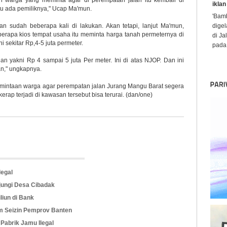
 warga yang meminta agar di perempatan jalan itu kembali di
iklan
tu ada pemiliknya," Ucap Ma'mun.
'Bamb
an sudah beberapa kali di lakukan. Akan tetapi, lanjut Ma'mun,
digel
eberapa kios tempat usaha itu meminta harga tanah permeternya di
di Ja
i sekitar Rp,4-5 juta permeter.
pada 
an yakni Rp 4 sampai 5 juta Per meter. Ini di atas NJOP. Dan ini
n," ungkapnya.
rmintaan warga agar perempatan jalan Jurang Mangu Barat segera
erap terjadi di kawasan tersebut bisa terurai. (dan/one)
legal
ungi Desa Cibadak
liun di Bank
im Seizin Pemprov Banten
abrik Jamu Ilegal