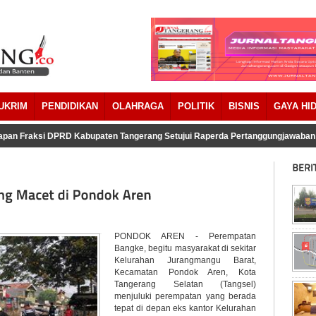
UKRIM
PENDIDIKAN
OLAHRAGA
POLITIK
BISNIS
GAYA HI
an Fraksi DPRD Kabupaten Tangerang Setujui Raperda Pertanggungjawaban 
PONDOK AREN - Perempatan
Bangke, begitu masyarakat di sekitar
Kelurahan Jurangmangu Barat,
Kecamatan Pondok Aren, Kota
Tangerang Selatan (Tangsel)
menjuluki perempatan yang berada
tepat di depan eks kantor Kelurahan