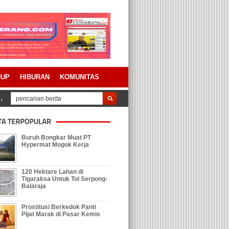
DUP
HIBURAN
KOMUNITAS
APBD 2023 Dengan Catatan
Tolak Keberadaan Galian Tanah, Ratusan Warg
Buruh Bongkar Muat PT
Hypermat Mogok Kerja
120 Hektare Lahan di
Tigaraksa Untuk Tol Serpong-
Balaraja
Prostitusi Berkedok Panti
Pijat Marak di Pasar Kemis