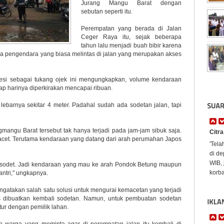
Jurang Mangu Barat dengan
sebutan seperti itu.
Perempatan yang berada di Jalan
Ceger Raya itu, sejak beberapa
tahun lalu menjadi buah bibir karena
ara pengendara yang biasa melintas di jalan yang merupakan akses
esi sebagai tukang ojek ini mengungkapkan, volume kendaraan
p harinya diperkirakan mencapai ribuan.
ebarnya sekitar 4 meter. Padahal sudah ada sodetan jalan, tapi
mangu Barat tersebut tak hanya terjadi pada jam-jam sibuk saja.
Citr
i macet. Terutama kendaraan yang datang dari arah perumahan Japos
'Tela
di d
WIB, 
 disodet. Jadi kendaraan yang mau ke arah Pondok Betung maupun
korba
antri," ungkapnya.
gatakan salah satu solusi untuk mengurai kemacetan yang terjadi
s dibuatkan kembali sodetan. Namun, untuk pembuatan sodetan
entur dengan pemilik lahan.