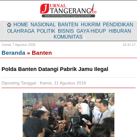
|
HOME
|
NASIONAL
|
BANTEN
|
HUKRIM
|
PENDIDIKAN
|
OLAHRAGA
|
POLITIK
|
BISNIS
|
GAYA HIDUP
|
HIBURAN
|
KOMUNITAS
|
Jumat,
7 Agustus 2026
10:31:17
Beranda
» Banten
Polda Banten Datangi Pabrik Jamu Ilegal
Diposting Tanggal : Kamis, 11 Agustus 2016