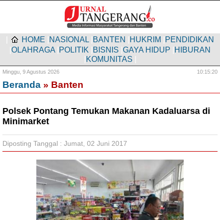
|
HOME
|
NASIONAL
|
BANTEN
|
HUKRIM
|
PENDIDIKAN
|
OLAHRAGA
|
POLITIK
|
BISNIS
|
GAYA HIDUP
|
HIBURAN
|
KOMUNITAS
|
Minggu,
9 Agustus 2026
10:15:21
Beranda
» Banten
Polsek Pontang Temukan Makanan Kadaluarsa di
Minimarket
Diposting Tanggal : Jumat, 02 Juni 2017