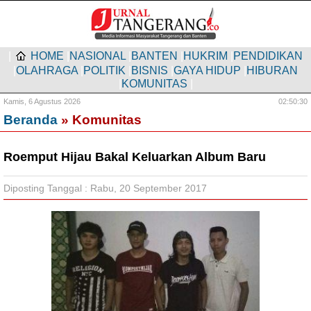
|
HOME
|
NASIONAL
|
BANTEN
|
HUKRIM
|
PENDIDIKAN
|
OLAHRAGA
|
POLITIK
|
BISNIS
|
GAYA HIDUP
|
HIBURAN
|
KOMUNITAS
|
Kamis,
6 Agustus 2026
02:50:30
Beranda
» Komunitas
Roemput Hijau Bakal Keluarkan Album Baru
Diposting Tanggal : Rabu, 20 September 2017