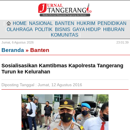
|
HOME
|
NASIONAL
|
BANTEN
|
HUKRIM
|
PENDIDIKAN
|
OLAHRAGA
|
POLITIK
|
BISNIS
|
GAYA HIDUP
|
HIBURAN
|
KOMUNITAS
|
Jumat,
6 Agustus 2026
23:01:40
Beranda
» Banten
Sosialisasikan Kamtibmas Kapolresta Tangerang
Turun ke Kelurahan
Diposting Tanggal : Jumat, 12 Agustus 2016