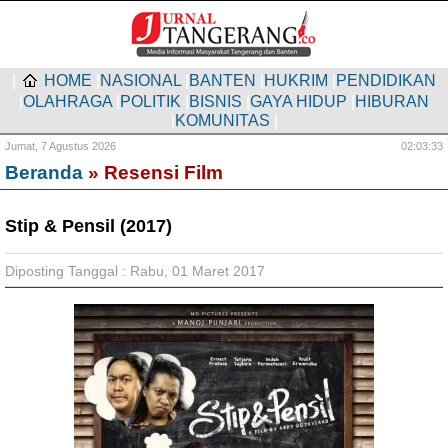
|
HOME
|
NASIONAL
|
BANTEN
|
HUKRIM
|
PENDIDIKAN
|
OLAHRAGA
|
POLITIK
|
BISNIS
|
GAYA HIDUP
|
HIBURAN
|
KOMUNITAS
|
Jumat,
7 Agustus 2026
02:03:34
Beranda
» Resensi Film
Stip & Pensil (2017)
Diposting Tanggal : Rabu, 01 Maret 2017