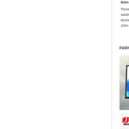
iklan
'Nov
sala
dunia
John 