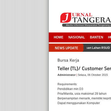
HOME
NASIONAL
BANTEN
H
a Pemkab Tangerang Akui Ada Overlapping Pada Pembebasan Lahan RSUD Ti
Administrator
|
Selasa, 06 Oktober 2015
Requirements:
Pendidikan min D3
Pria/Wanita, usia maksimal 28 tahun
Berpenampilan menarik, memiliki kepri
Dapat menggunakan Komputer