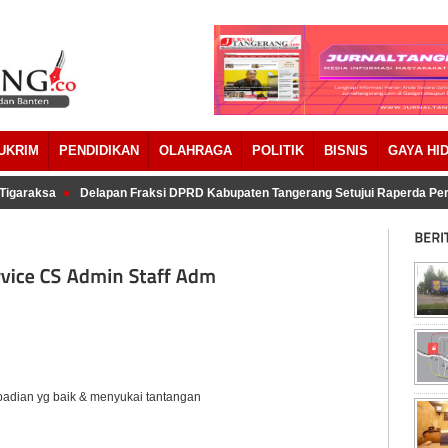
UKRIM
PENDIDIKAN
OLAHRAGA
POLITIK
BISNIS
GAYA HI
garaksa
Delapan Fraksi DPRD Kabupaten Tangerang Setujui Raperda Per
badian yg baik & menyukai tantangan