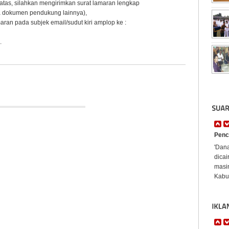
atas, silahkan mengirimkan surat lamaran lengkap
rta dokumen pendukung lainnya),
an pada subjek email/sudut kiri amplop ke :
.
Penc
'Dan
dicai
masi
Kabup