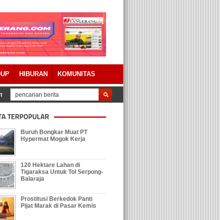
DUP
HIBURAN
KOMUNITAS
tanggungjawaban APBD 2023 Dengan Catatan
Tolak Keberadaan Galian Tan
Buruh Bongkar Muat PT
Hypermat Mogok Kerja
120 Hektare Lahan di
Tigaraksa Untuk Tol Serpong-
Balaraja
Prostitusi Berkedok Panti
Pijat Marak di Pasar Kemis