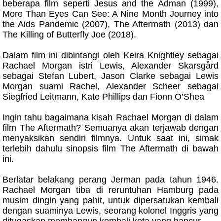
beberapa film seperti Jesus and the Adman (1999),
More Than Eyes Can See: A Nine Month Journey into
the Aids Pandemic (2007), The Aftermath (2013) dan
The Killing of Butterfly Joe (2018).
Dalam film ini dibintangi oleh Keira Knightley sebagai
Rachael Morgan istri Lewis, Alexander Skarsgård
sebagai Stefan Lubert, Jason Clarke sebagai Lewis
Morgan suami Rachel, Alexander Scheer sebagai
Siegfried Leitmann, Kate Phillips dan Fionn O’Shea
Ingin tahu bagaimana kisah Rachael Morgan di dalam
film The Aftermath? Semuanya akan terjawab dengan
menyaksikan sendiri filmnya. Untuk saat ini, simak
terlebih dahulu sinopsis film The Aftermath di bawah
ini.
Berlatar belakang perang Jerman pada tahun 1946.
Rachael Morgan tiba di reruntuhan Hamburg pada
musim dingin yang pahit, untuk dipersatukan kembali
dengan suaminya Lewis, seorang kolonel Inggris yang
ditugaskan membangun kembali kota yang hancur.