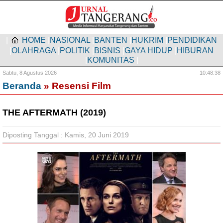
|
HOME
|
NASIONAL
|
BANTEN
|
HUKRIM
|
PENDIDIKAN
|
OLAHRAGA
|
POLITIK
|
BISNIS
|
GAYA HIDUP
|
HIBURAN
|
KOMUNITAS
|
Sabtu,
8 Agustus 2026
10:48:39
Beranda
» Resensi Film
THE AFTERMATH (2019)
Diposting Tanggal : Kamis, 20 Juni 2019