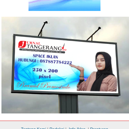
Tentang Kami
|
Redaksi
|
Info Iklan
|
Peraturan