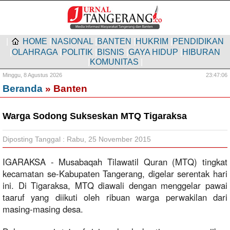
|
HOME
|
NASIONAL
|
BANTEN
|
HUKRIM
|
PENDIDIKAN
|
OLAHRAGA
|
POLITIK
|
BISNIS
|
GAYA HIDUP
|
HIBURAN
|
KOMUNITAS
|
Minggu,
8 Agustus 2026
23:47:06
Beranda
» Banten
Warga Sodong Sukseskan MTQ Tigaraksa
Diposting Tanggal : Rabu, 25 November 2015
IGARAKSA - Musabaqah Tilawatil Quran (MTQ) tingkat
kecamatan se-Kabupaten Tangerang, digelar serentak hari
ini. Di Tigaraksa, MTQ diawali dengan menggelar pawai
taaruf yang diikuti oleh ribuan warga perwakilan dari
masing-masing desa.